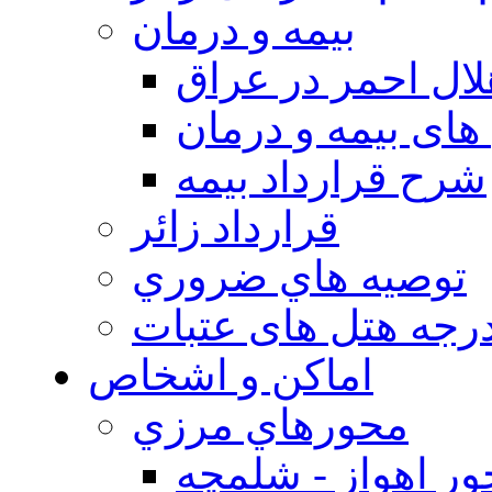
بيمه و درمان
ال احمر در عراق
های بیمه و درمان
شرح قرارداد بیمه
قرارداد زائر
توصيه هاي ضروري
درجه هتل های عتبات
اماکن و اشخاص
محورهاي مرزي
ر اهواز - شلمچه