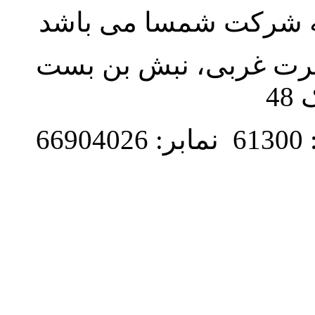
به شرکت شمسا می باشد
نصرت غربی، نبش بن بست
48