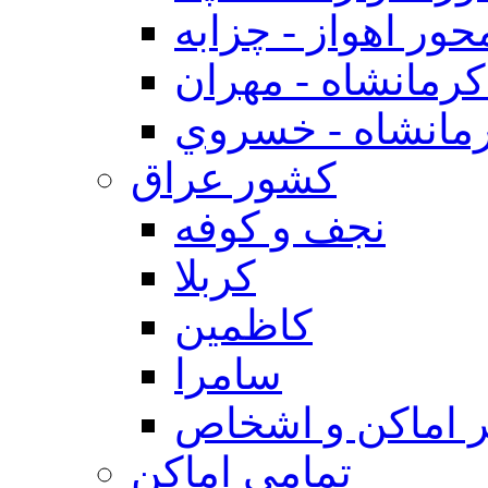
حور اهواز - چزابه
رمانشاه - مهران
مانشاه - خسروي
كشور عراق
نجف و كوفه
كربلا
كاظمين
سامرا
 اماكن و اشخاص
تمامی اماکن