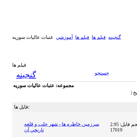
گنجینه
فیلم ها
فيلم ها
آموزشي
عتبات عاليات سوريه
فیلم ها
جستجو
گنجینه
مجموعه: عتبات عاليات سوريه
خ |
فایل ها:
سرزمين خاطره ها - شهر حلب و قلعه
حجم فایل: 2.95 MB | دریافت ها:
17019
تاريخي آن