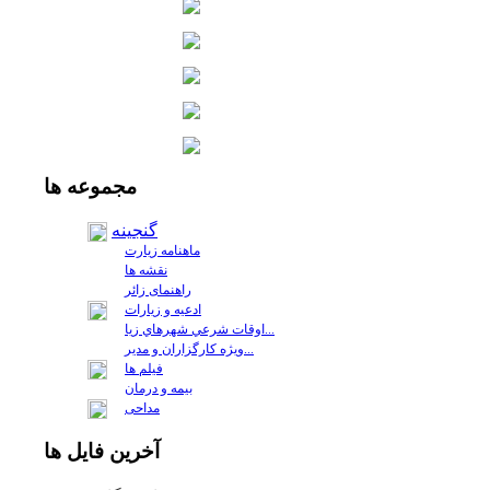
مجموعه
ها
گنجینه
ماهنامه زیارت
نقشه ها
راهنمای زائر
ادعیه و زیارات
اوقات شرعي شهرهاي زيا...
ويژه كارگزاران و مدير...
فيلم ها
بیمه و درمان
مداحی
آخرين
فايل ها