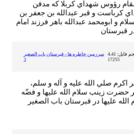
 مقام رؤوس شهداي كربلا كه مدفن
 كرباست و قبر عبدالله بن جعفر بن
ام و ابومحمد عبدالله باهر فرزند امام
حجم فایل: 4.41 MB | دریافت ها:
سرزمين خاطره ها - قبرستان باب الصغير
3
17255
 اكرم صلي الله عليه و آله و سلم،
 حضرت زينب سلام الله عليها و فضّه
لله عليها در قبرستان باب الصغير