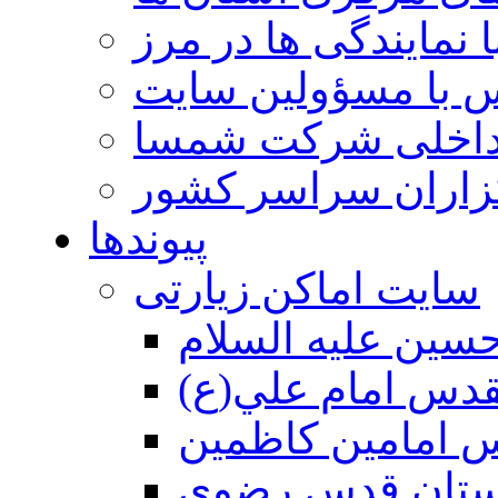
 نمایندگی ها در مرز
 با مسؤولین سایت
داخلی شرکت شمسا
گزاران سراسر کشور
پیوندها
سایت اماکن زیارتی
سين عليه السلام
قدس امام علي(ع)
 امامين كاظمين
ستان قدس رضوي