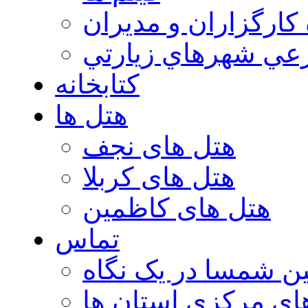
 كارگزاران و مديران
عي شهرهاي زيارتي
کتابخانه
هتل ها
هتل های نجف
هتل های کربلا
هتل های کاظمین
تماس
ن شمسا در یک نگاه
ای مرکزی استان ها