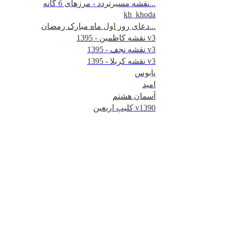
نقشه مسیرتردد - مرزهای 6 گانه...
kh_khoda
دعای روز اول ماه مبارک رمضان...
نقشه کاظمین - 1395 v3
نقشه نجف - 1395 v3
نقشه کربلا - 1395 v3
پابوس
امید
آسمان هشتم
کلیپ اربعین v1390