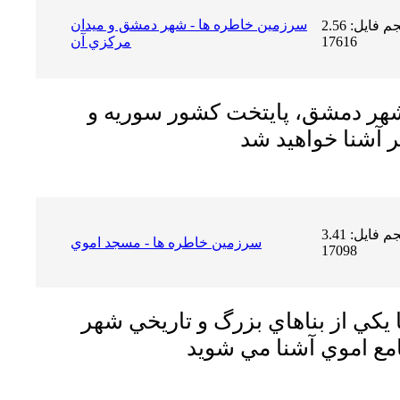
سرزمين خاطره ها - شهر دمشق و ميدان
حجم فایل: 2.56 MB | دریافت ها:
17616
مركزي آن
 شهر دمشق، پايتخت كشور سوريه و
حجم فایل: 3.41 MB | دریافت ها:
سرزمين خاطره ها - مسجد اموي
17098
ا يكي از بناهاي بزرگ و تاريخي شهر