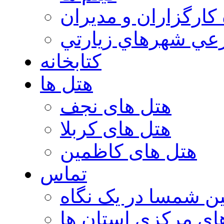
 كارگزاران و مديران
عي شهرهاي زيارتي
کتابخانه
هتل ها
هتل های نجف
هتل های کربلا
هتل های کاظمین
تماس
ن شمسا در یک نگاه
ای مرکزی استان ها