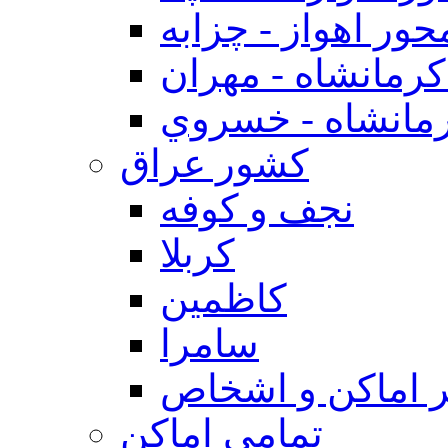
حور اهواز - چزابه
رمانشاه - مهران
مانشاه - خسروي
كشور عراق
نجف و كوفه
كربلا
كاظمين
سامرا
 اماكن و اشخاص
تمامی اماکن