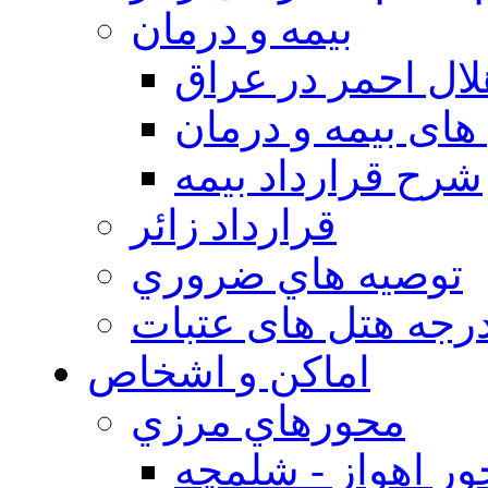
بيمه و درمان
ال احمر در عراق
های بیمه و درمان
شرح قرارداد بیمه
قرارداد زائر
توصيه هاي ضروري
درجه هتل های عتبات
اماکن و اشخاص
محورهاي مرزي
ر اهواز - شلمچه