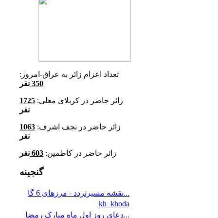
تعداد اعزام زائر به عراق-امروز:
350
نفر
زائر حاضر در کربلای معلی:
1725
نفر
زائر حاضر در نجف اشرف:
1063
نفر
زائر حاضر در کاظمین:
603
نفر
گنجینه
نقشه مسیرتردد - مرزهای 6 گا...
kh_khoda
دعای روز اول ماه مبارک رمضا...