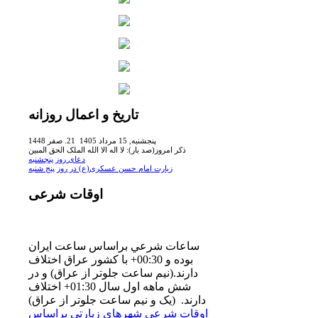
تاریخ
و اعمال روزانه
پنجشنبه, 15 مرداد 1405 21. صفر 1448
ذکر امروز(صد بار): لا اله الا الله الملک الحق المبین
دعای روز پنجشنبه
زیارت امام حسن عسکرى(ع) در روز پنج شنبه
اوقات
شرعی
ساعات شرعي براساس ساعت ايران
بوده و 00:30+ با كشور عراق اختلاف
دارند.(نيم ساعت جلوتر از عراق) و در
شش ماهه اول سال 01:30+ اختلاف
دارند. (یک و نیم ساعت جلوتر از عراق)
اوقات شرعي شهرهاي زيارتي براساس