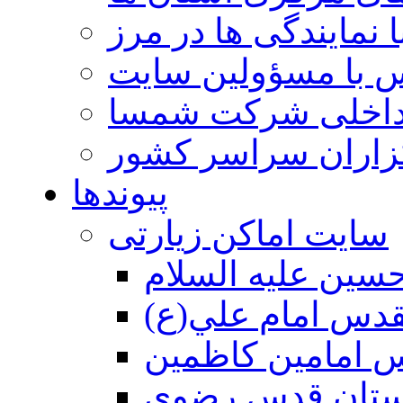
 نمایندگی ها در مرز
 با مسؤولین سایت
داخلی شرکت شمسا
گزاران سراسر کشور
پیوندها
سایت اماکن زیارتی
سين عليه السلام
قدس امام علي(ع)
 امامين كاظمين
ستان قدس رضوي