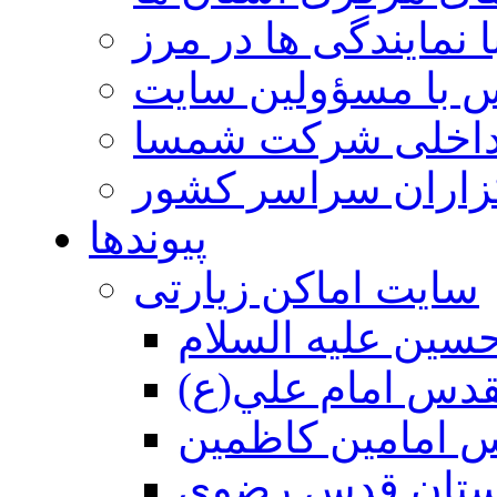
 نمایندگی ها در مرز
 با مسؤولین سایت
داخلی شرکت شمسا
گزاران سراسر کشور
پیوندها
سایت اماکن زیارتی
سين عليه السلام
قدس امام علي(ع)
 امامين كاظمين
ستان قدس رضوي