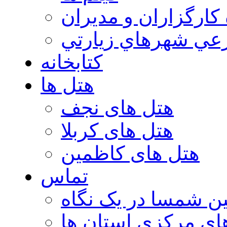
 كارگزاران و مديران
عي شهرهاي زيارتي
کتابخانه
هتل ها
هتل های نجف
هتل های کربلا
هتل های کاظمین
تماس
ن شمسا در یک نگاه
ای مرکزی استان ها