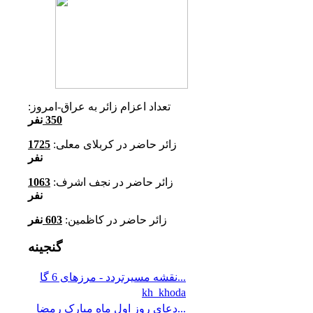
تعداد اعزام زائر به عراق-امروز:
350
نفر
زائر حاضر در کربلای معلی:
1725
نفر
زائر حاضر در نجف اشرف:
1063
نفر
زائر حاضر در کاظمین:
603
نفر
گنجینه
نقشه مسیرتردد - مرزهای 6 گا...
kh_khoda
دعای روز اول ماه مبارک رمضا...