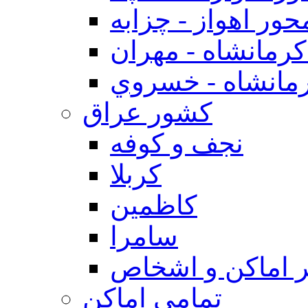
حور اهواز - چزابه
رمانشاه - مهران
مانشاه - خسروي
كشور عراق
نجف و كوفه
كربلا
كاظمين
سامرا
 اماكن و اشخاص
تمامی اماکن