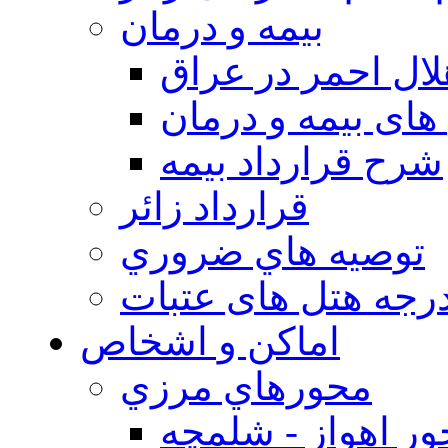
بيمه و درمان
ال احمر در عراق
های بیمه و درمان
شرح قرارداد بیمه
قرارداد زائر
توصيه هاي ضروري
درجه هتل های عتبات
اماکن و اشخاص
محورهاي مرزي
ر اهواز - شلمچه