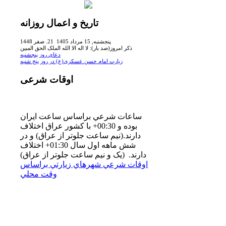
تاریخ
و اعمال روزانه
پنجشنبه, 15 مرداد 1405 21. صفر 1448
ذکر امروز(صد بار): لا اله الا الله الملک الحق المبین
دعای روز پنجشنبه
زیارت امام حسن عسکرى(ع) در روز پنج شنبه
اوقات
شرعی
ساعات شرعي براساس ساعت ايران
بوده و 00:30+ با كشور عراق اختلاف
دارند.(نيم ساعت جلوتر از عراق) و در
شش ماهه اول سال 01:30+ اختلاف
دارند. (یک و نیم ساعت جلوتر از عراق)
اوقات شرعي شهرهاي زيارتي براساس
وقت محلي