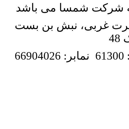
به شرکت شمسا می باشد
نصرت غربی، نبش بن بست
48