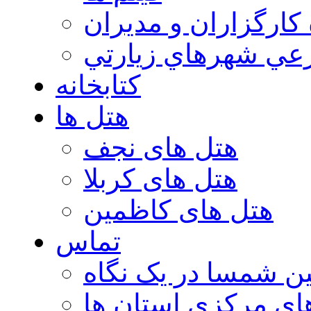
 كارگزاران و مديران
عي شهرهاي زيارتي
کتابخانه
هتل ها
هتل های نجف
هتل های کربلا
هتل های کاظمین
تماس
ن شمسا در یک نگاه
ای مرکزی استان ها