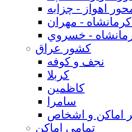
حور اهواز - چزابه
رمانشاه - مهران
مانشاه - خسروي
كشور عراق
نجف و كوفه
كربلا
كاظمين
سامرا
 اماكن و اشخاص
تمامی اماکن