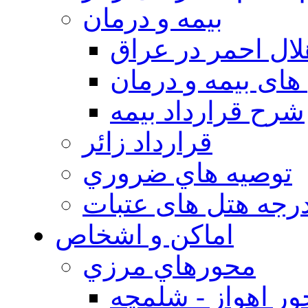
بيمه و درمان
ال احمر در عراق
های بیمه و درمان
شرح قرارداد بیمه
قرارداد زائر
توصيه هاي ضروري
درجه هتل های عتبات
اماکن و اشخاص
محورهاي مرزي
ر اهواز - شلمچه