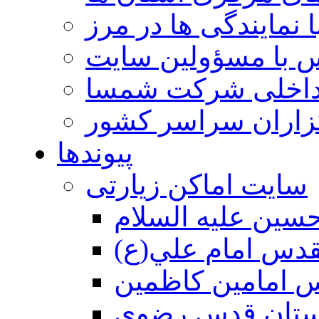
 نمایندگی ها در مرز
 با مسؤولین سایت
داخلی شرکت شمسا
گزاران سراسر کشور
پیوندها
سایت اماکن زیارتی
سين عليه السلام
قدس امام علي(ع)
 امامين كاظمين
ستان قدس رضوي