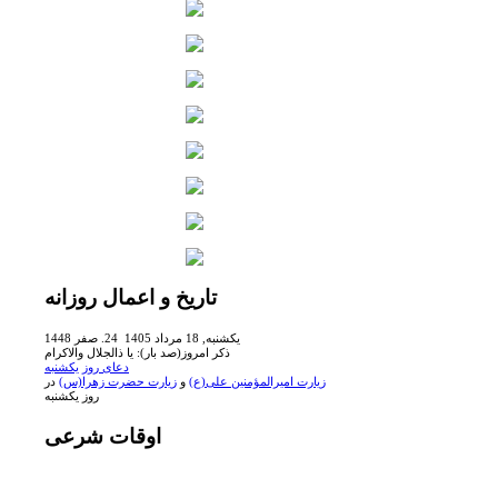
تاریخ
و اعمال روزانه
يكشنبه, 18 مرداد 1405 24. صفر 1448
ذکر امروز(صد بار): یا ذالجلال والاکرام
دعای روز یکشنبه
زیارت امیرالمؤمنین على(ع)
و
زیارت حضرت زهرا(س)
در
روز یکشنبه
اوقات
شرعی