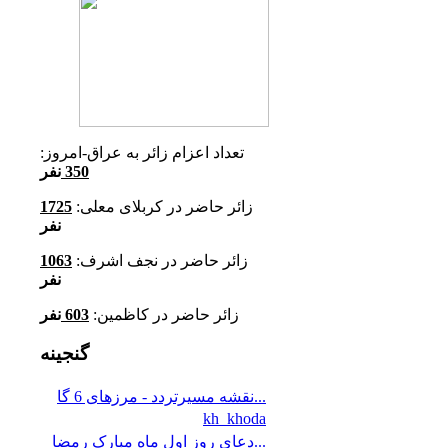
تعداد اعزام زائر به عراق-امروز:
350
نفر
زائر حاضر در کربلای معلی:
1725
نفر
زائر حاضر در نجف اشرف:
1063
نفر
زائر حاضر در کاظمین:
603
نفر
گنجینه
نقشه مسیرتردد - مرزهای 6 گا...
kh_khoda
دعای روز اول ماه مبارک رمضا...